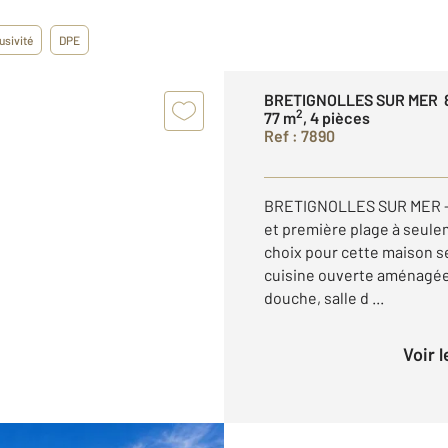
usivité
DPE
BRETIGNOLLES SUR MER 
2
77 m
, 4 pièces
Ref : 7890
BRETIGNOLLES SUR MER - 
et première plage à seule
choix pour cette maison s
cuisine ouverte aménagée
douche, salle d ...
Voir 