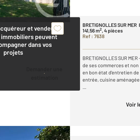
BRETIGNOLLES SUR MER 
acquéreur et vendeur,
2
141,56 m
, 4 pièces
 immobiliers peuvent
Ref : 7638
ompagner dans vos
projets
BRETIGNOLLES SUR MER - Si
de ses commerces et non lo
Demander une
en bon état d'entretien d
estimation
entrée, cuisine aménagée 
...
Voir 