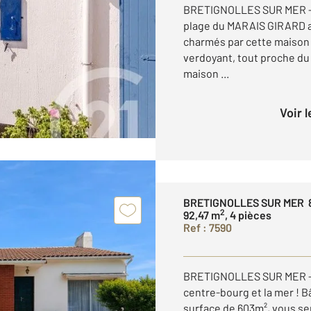
BRETIGNOLLES SUR MER - S
plage du MARAIS GIRARD ac
charmés par cette maison
verdoyant, tout proche du
maison ...
Voir 
BRETIGNOLLES SUR MER 
2
92,47 m
, 4 pièces
Ref : 7590
BRETIGNOLLES SUR MER - Si
centre-bourg et la mer ! B
surface de 603m², vous se