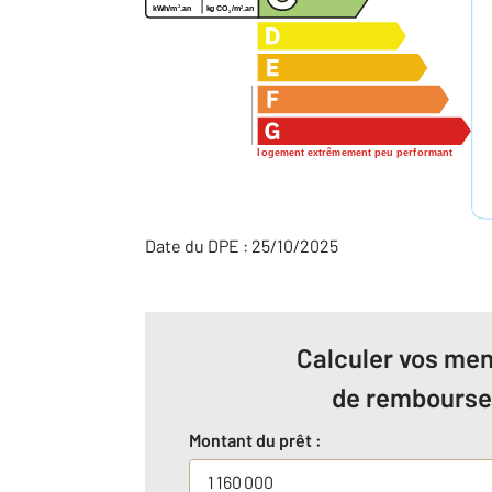
2
2
kg CO
/m
.an
kWh/m
.an
2
logement extrêmement peu performant
Date du DPE : 25/10/2025
Calculer vos men
de rembours
Montant du prêt :