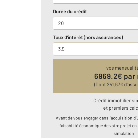
Durée du crédit
Taux d'intérêt (hors assurances)
vos mensualit
6969.2
€ par
(Dont
241.67
€ d’assu
Crédit immobilier si
et premiers calc
Avant de vous engager dans l’acquisition d’u
faisabilité économique de votre projet en 
simulation