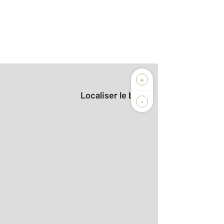
+
Localiser le bien
-
r le détail]