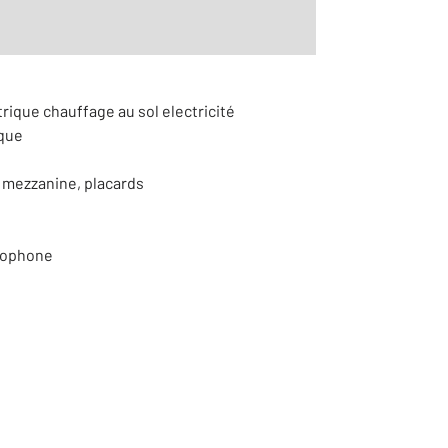
trique chauffage au sol electricité
ique
 mezzanine, placards
éophone