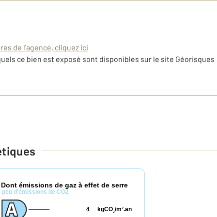
es de l'agence, cliquez ici
uels ce bien est exposé sont disponibles sur le site Géorisques 
étiques
Dont émissions de gaz à effet de serre
*
peu d'émissions de CO2
4
kgCO
/m
.an
2
2