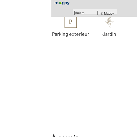
Les plus
500 m
©
Mappy
P
Parking exterieur
Jardin