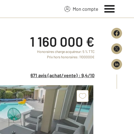
Mon compte
1 160 000 €
Honoraires charge acquéreur: 5 % TTC
Prix hors honoraires: 1100000€
671 avis (achat/vente) : 9,4/10