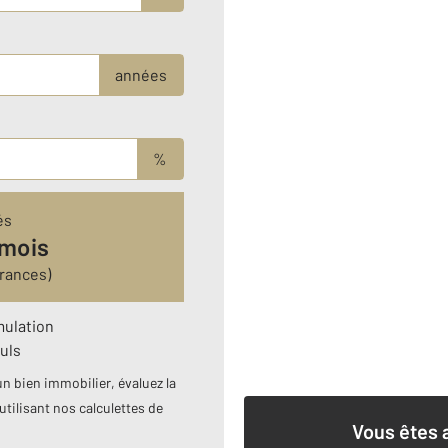
années
%
és
 mois
rances)
mulation
uls
n bien immobilier, évaluez la
utilisant nos calculettes de
Vous êtes 