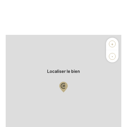
Afficher sur la carte :
+
Agence
Biens vendus
-
Localiser le bien
Vue globale
2
Surface totale : 150 m
2
Surface habitable : 102,4 m
2
Surface terrain : 805 m
Nombre de pièces : 4
[Voir le détail]