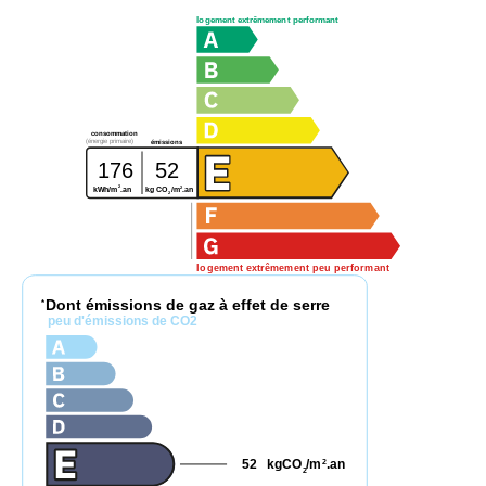
logement extrêmement performant
consommation
(énergie primaire)
émissions
176
52
2
2
kg CO
/m
.an
kWh/m
.an
2
logement extrêmement peu performant
Dont émissions de gaz à effet de serre
*
peu d'émissions de CO2
52
kgCO
/m
.an
2
2