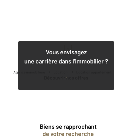
1
Vous envisagez
une carrière dans l'immobilier ?
Agence immobilière
Location
Location appartement
Découvrir nos offres
Biens se rapprochant
de votre recherche