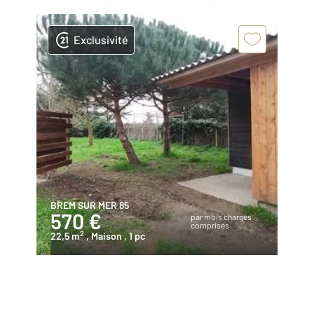
Exclusivité
BREM SUR MER 85
570 €
par mois charges
comprises
2
22,5 m
, Maison
, 1 pc