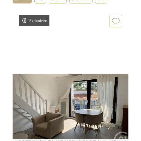
Exclusivité
BRETIGNOLLES SUR MER 85
2
41,51 m
, 4 pièces
Ref : 7892
Appartement Duplex à louer
747 €
par mois charges comprises