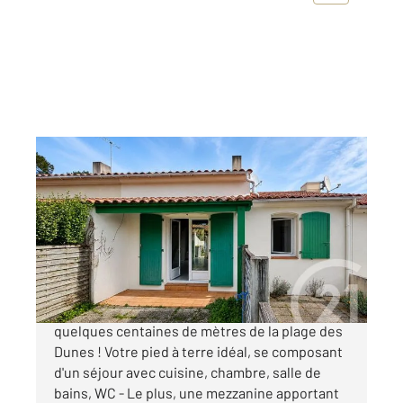
BRETIGNOLLES SUR MER 85
2
50,44 m
, 3 pièces
Ref : 7816
Maison à vendre
224 600 €
BRETIGNOLLES SUR MER - LES DUNES - A
quelques centaines de mètres de la plage des
Dunes ! Votre pied à terre idéal, se composant
d'un séjour avec cuisine, chambre, salle de
bains, WC - Le plus, une mezzanine apportant