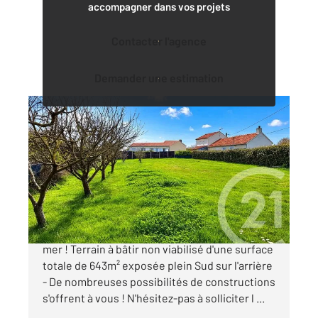
accompagner dans vos projets
Contacter l'agence
Demander une estimation
BRETIGNOLLES SUR MER 85
2
643 m
Ref : 7799
Terrain à vendre
98 000 €
BRETIGNOLLES SUR MER - Située à 1Km de la
mer ! Terrain à bâtir non viabilisé d'une surface
totale de 643m² exposée plein Sud sur l'arrière
- De nombreuses possibilités de constructions
s'offrent à vous ! N'hésitez-pas à solliciter l ...