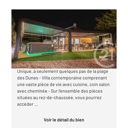
BRETIGNOLLES SUR MER 85
2
251 m
, 9 pièces
Ref : 6386
Maison à vendre
1 160 000 €
BRETIGNOLLES SUR MER - LES DUNES -
Unique, à seulement quelques pas de la plage
des Dunes - Villa contemporaine comprenant
une vaste pièce de vie avec cuisine, coin salon
avec cheminée - Sur l'ensemble des pièces
situées au rez-de-chaussée, vous pourrez
accéder ...
Voir le détail du bien