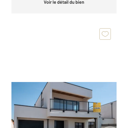
Voir le détail du bien
BRETIGNOLLES SUR MER 85
2
147,27 m
, 5 pièces
Ref : 7130
Maison à vendre
795 000 €