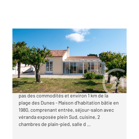
BREM SUR MER 85
2
93,70 m
, 4 pièces
Ref : 7533
Maison à vendre
258 000 €
BREM SUR MER - Idéalement située à quelques
pas des commodités et environ 1 km de la
plage des Dunes - Maison d'habitation bâtie en
1980, comprenant entrée, séjour-salon avec
véranda exposée plein Sud, cuisine, 2
chambres de plain-pied, salle d ...